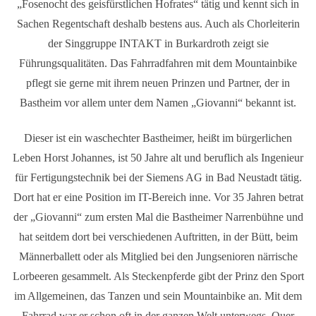
„Fosenocht des geisfürstlichen Hofrates“ tätig und kennt sich in
Sachen Regentschaft deshalb bestens aus. Auch als Chorleiterin
der Singgruppe INTAKT in Burkardroth zeigt sie
Führungsqualitäten. Das Fahrradfahren mit dem Mountainbike
pflegt sie gerne mit ihrem neuen Prinzen und Partner, der in
Bastheim vor allem unter dem Namen „Giovanni“ bekannt ist.
Dieser ist ein waschechter Bastheimer, heißt im bürgerlichen
Leben Horst Johannes, ist 50 Jahre alt und beruflich als Ingenieur
für Fertigungstechnik bei der Siemens AG in Bad Neustadt tätig.
Dort hat er eine Position im IT-Bereich inne. Vor 35 Jahren betrat
der „Giovanni“ zum ersten Mal die Bastheimer Narrenbühne und
hat seitdem dort bei verschiedenen Auftritten, in der Bütt, beim
Männerballett oder als Mitglied bei den Jungsenioren närrische
Lorbeeren gesammelt. Als Steckenpferde gibt der Prinz den Sport
im Allgemeinen, das Tanzen und sein Mountainbike an. Mit dem
Fahrrad war er schon oft in der ganzen Welt unterwegs. Quer