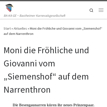
Zum Inhalt springen
Search
Me
BA-KA-GE ~ Bastheimer Karnevalsgesellschaft
Start
»
Aktuelles
»
Moni die Fröhliche und Giovanni vom „Siemenshof“
auf dem Narrenthron
Moni die Fröhliche und
Giovanni vom
„Siemenshof“ auf dem
Narrenthron
Die Besengaunarren küren ihr neues Prinzenpaar.