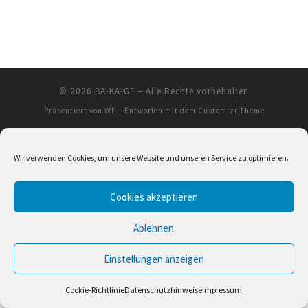
© 2026
BA-KA-GE
– Alle Rechte vorbehalten
Präsentiert von
WP
– Entworfen mit dem
Customizr-Theme
Wir verwenden Cookies, um unsere Website und unseren Service zu optimieren.
Cookies akzeptieren
Ablehnen
Einstellungen anzeigen
Cookie-Richtlinie
Datenschutzhinweise
Impressum