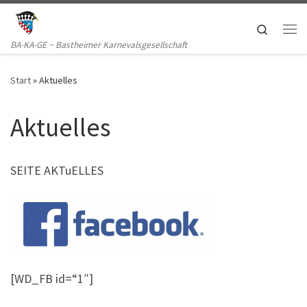
Zum Inhalt springen
Search
Me
BA-KA-GE ~ Bastheimer Karnevalsgesellschaft
Start
»
Aktuelles
Aktuelles
SEITE AKTuELLES
[WD_FB id=“1″]