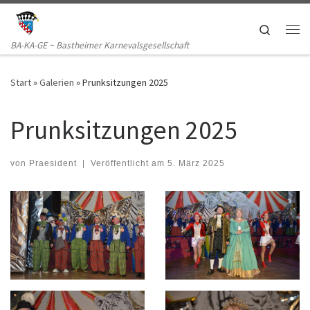
Zum Inhalt springen
Search
Me
BA-KA-GE ~ Bastheimer Karnevalsgesellschaft
Start
»
Galerien
»
Prunksitzungen 2025
Prunksitzungen 2025
von
Praesident
|
Veröffentlicht am
5. März 2025