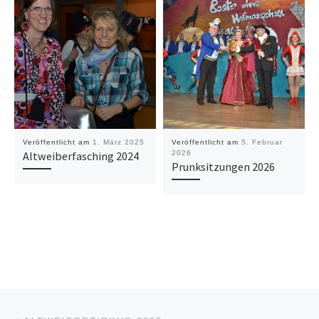
© 2026
BA-KA-GE
– Alle Rechte vorbehalten
Präsentiert von
WP
– Entworfen mit dem
Customizr-Theme