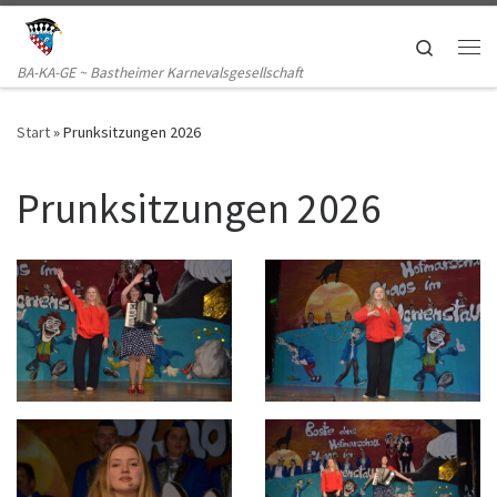
Zum Inhalt springen
Search
Me
BA-KA-GE ~ Bastheimer Karnevalsgesellschaft
Start
»
Prunksitzungen 2026
Prunksitzungen 2026