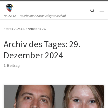
Zum Inhalt springen
Search
Me
BA-KA-GE ~ Bastheimer Karnevalsgesellschaft
Start
»
2024
»
Dezember
»
29.
Archiv des Tages:
29.
Dezember 2024
1 Beitrag
Klaus-Dieter Hahn Die Bastheimer Karnevalsgesellschaft BaKaGe