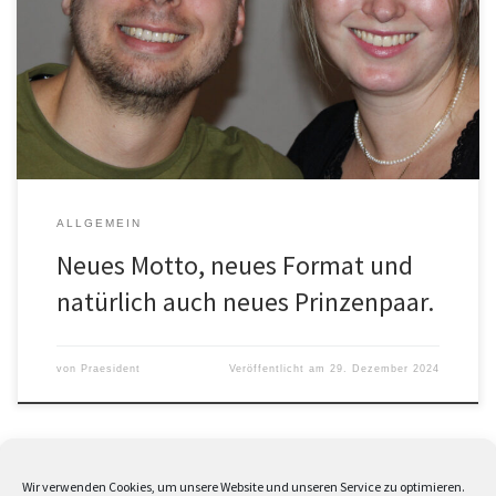
will, wenn es nach dem Elferrat geht, in der neuen Session „neue
Maßstäbe setzen“. Und da wollen auch „Prinz Bernd II., Torwächter
vom Reich“ und ihre Lieblichkeit, „Gardeprinzessin Laura I. von der
Mitte der Streu, als neues Bastheimer Prinzenpaar ihren Teil dazu
beitragen. Dabei […]
ALLGEMEIN
Neues Motto, neues Format und
natürlich auch neues Prinzenpaar.
von
Praesident
Veröffentlicht am
29. Dezember 2024
Wir verwenden Cookies, um unsere Website und unseren Service zu optimieren.